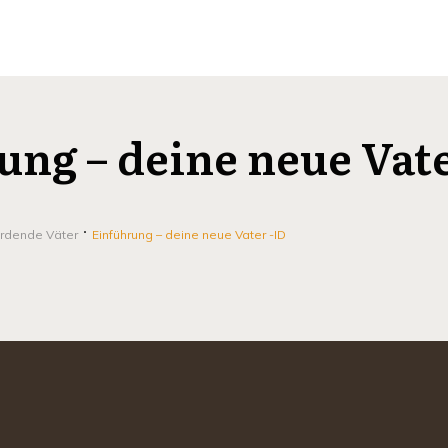
ung – deine neue Vate
erdende Väter
Einführung – deine neue Vater -ID