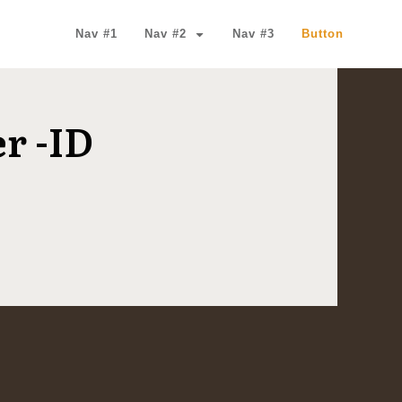
Nav #1
Nav #2
Nav #3
Button
r -ID